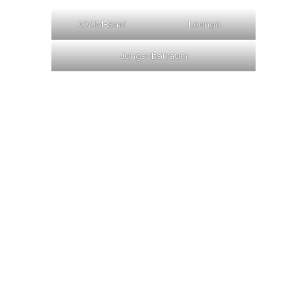
CVJM-Saal
Lounge
Jungscharraum