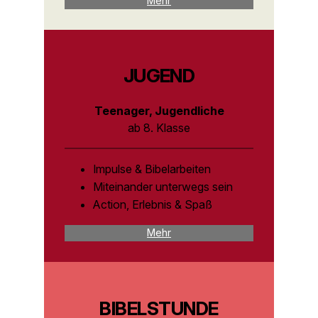
Mehr
JUGEND
Teenager, Jugendliche
ab 8. Klasse
Impulse & Bibelarbeiten
Miteinander unterwegs sein
Action, Erlebnis & Spaß
Mehr
BIBELSTUNDE