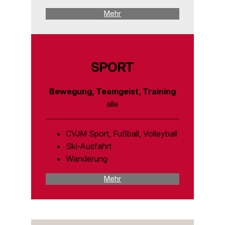
Mehr
SPORT
Bewegung, Teamgeist, Training
alle
CVJM Sport, Fußball, Volleyball
Ski-Ausfahrt
Wanderung
Mehr